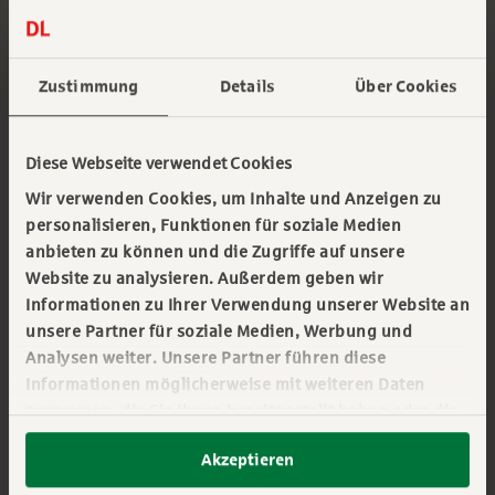
Zustimmung
Details
Über Cookies
Diese Webseite verwendet Cookies
Wir verwenden Cookies, um Inhalte und Anzeigen zu
personalisieren, Funktionen für soziale Medien
anbieten zu können und die Zugriffe auf unsere
Steueränderungen: Sparen Sie
Website zu analysieren. Außerdem geben wir
Informationen zu Ihrer Verwendung unserer Website an
Zeit und Geld
unsere Partner für soziale Medien, Werbung und
Analysen weiter. Unsere Partner führen diese
Das Jahressteuergesetz 2024 bringt zahlreiche
Informationen möglicherweise mit weiteren Daten
Neuerungen, die ab 2025 gelten sollen – von
zusammen, die Sie ihnen bereitgestellt haben oder die
Änderungen bei der Umsatzsteuer bis hin zu
sie im Rahmen Ihrer Nutzung der Dienste gesammelt
Akzeptieren
haben. Sie geben Einwilligung zu unseren Cookies,
neuen Abschreibungsregeln. Ziel ist der Abbau
wenn Sie unsere Webseite weiterhin nutzen. Mehr