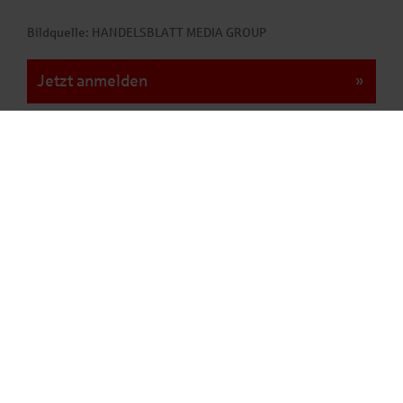
Bildquelle: HANDELSBLATT MEDIA GROUP
Jetzt anmelden
Schnellkontakt
Deutsche Leasing AG
Frölingstraße 15 – 31
61352 Bad Homburg v. d. Höhe
+49 6172 88-00
Kontakt allgemein