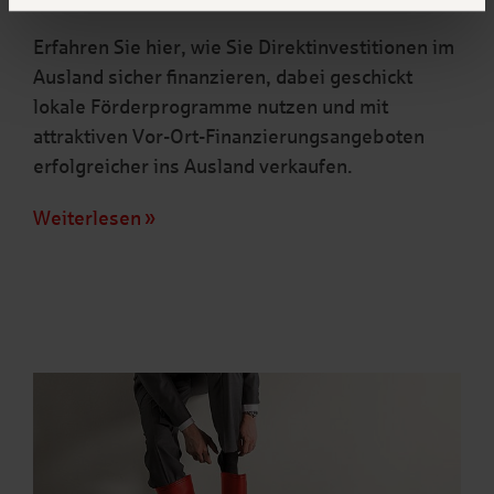
Erfahren Sie hier, wie Sie Direktinvestitionen im
Ausland sicher finanzieren, dabei geschickt
lokale Förderprogramme nutzen und mit
attraktiven Vor-Ort-Finanzierungsangeboten
erfolgreicher ins Ausland verkaufen.
Weiterlesen