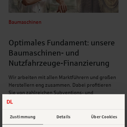
Baumaschinen
Optimales Fundament: unsere
Baumaschinen- und
Nutzfahrzeuge-Finanzierung
Wir arbeiten mit allen Marktführern und großen
Herstellern eng zusammen. Dabei profitieren
Sie von zahlreichen Subventions- und
Förderprogrammen
Weiterlesen
Zustimmung
Details
Über Cookies