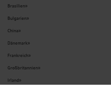
Brasilien
Bulgarien
China
Dänemark
Frankreich
Großbritannien
Irland
Italien
Kanada