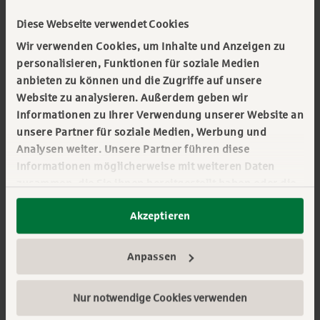
Diese Webseite verwendet Cookies
Wir verwenden Cookies, um Inhalte und Anzeigen zu
personalisieren, Funktionen für soziale Medien
anbieten zu können und die Zugriffe auf unsere
Website zu analysieren. Außerdem geben wir
Informationen zu Ihrer Verwendung unserer Website an
unsere Partner für soziale Medien, Werbung und
Analysen weiter. Unsere Partner führen diese
Informationen möglicherweise mit weiteren Daten
zusammen, die Sie ihnen bereitgestellt haben oder die
sie im Rahmen Ihrer Nutzung der Dienste gesammelt
Akzeptieren
haben. Sie geben Einwilligung zu unseren Cookies,
wenn Sie unsere Webseite weiterhin nutzen. Mehr
Ausland
erfahren:
Impressum
||
Datenschutz
||
Anpassen
Datenschutzeinstellungen
Ratgeber: 6 Tipps für Ihre
Nur notwendige Cookies verwenden
Auslandsfinanzierung