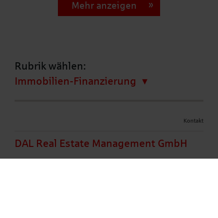
Mehr anzeigen
Rubrik wählen:
Immobilien-Finanzierung
Kontakt
DAL Real Estate Management GmbH
Deutsche Leasing Gruppe
Emy-Roeder-Straße 2
55129 Mainz
+49 6131 804-2500