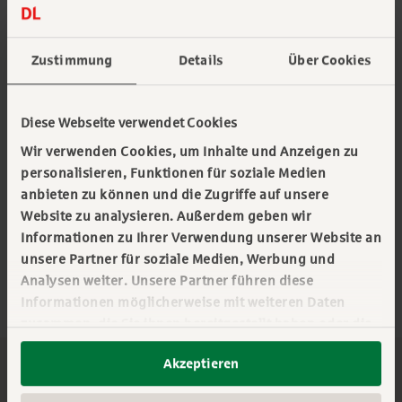
flexiblen
Finanzierungsformen
Maschinen-
Leasing, Maschinenmiete (Operate Lease),
Zustimmung
Details
Über Cookies
Maschinen-Mietkauf oder einem
Investitionskredit für Maschinen.
Diese Webseite verwendet Cookies
Mit der
Händlereinkaufsfinanzierung
(HEF)
Wir verwenden Cookies, um Inhalte und Anzeigen zu
bieten wir Händlern von Land- und
personalisieren, Funktionen für soziale Medien
Forstmaschinen außerdem große
anbieten zu können und die Zugriffe auf unsere
finanzielle Freiräume ohne ihre Kreditlinie bei
Website zu analysieren. Außerdem geben wir
der Hausbank zu belasten. Ob
Informationen zu Ihrer Verwendung unserer Website an
für Ihren Mietpark oder Bestände im Lager – mit
unsere Partner für soziale Medien, Werbung und
unserem HEF-Onlinetool kontrollieren Sie
Analysen weiter. Unsere Partner führen diese
tagesaktuell Ihren Finanzierungsbestand und
Informationen möglicherweise mit weiteren Daten
reichen uns Ihre Finanzierungsanträge ein.
zusammen, die Sie ihnen bereitgestellt haben oder die
sie im Rahmen Ihrer Nutzung der Dienste gesammelt
Akzeptieren
haben. Sie geben Einwilligung zu unseren Cookies,
wenn Sie unsere Webseite weiterhin nutzen. Mehr