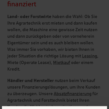
finanziert
Land- oder Forstwirte
haben die Wahl: Ob Sie
Ihre Agrartechnik erst mieten und dann kaufen
wollen, die Maschine eine gewisse Zeit nutzen
und dann zurückgeben oder von vorneherein
Eigentümer sein und es auch bleiben wollen.
Was immer Sie vorhaben, wir bieten Ihnen in
jeder Situation die richtige Lösung mit
Leasing
,
Miete (Operate Lease),
Mietkauf
oder einem
Kredit.
Händler und Hersteller
nutzen
beim
Verkauf
unsere
Finanzierungslösungen, um ihre Kunden
zu überzeugen.
Unsere
Absatzfinanzierung
für
Agrartechnik und Forsttechnik bietet Ihren
Kunden die Wahl zwischen günstigen und