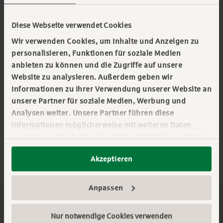
Eigenstromerzeugung
Diese Webseite verwendet Cookies
Übernahme bestehender Netze
Wir verwenden Cookies, um Inhalte und Anzeigen zu
personalisieren, Funktionen für soziale Medien
Aufbau eigener Netzinfrastruktur
anbieten zu können und die Zugriffe auf unsere
("Rekommunalisierung")
Website zu analysieren. Außerdem geben wir
Informationen zu Ihrer Verwendung unserer Website an
Verpflichtender Rollout intelligenter
unsere Partner für soziale Medien, Werbung und
Messsysteme (Smart Meter)
Analysen weiter. Unsere Partner führen diese
Informationen möglicherweise mit weiteren Daten
Aufbau eigener, dezentraler
zusammen, die Sie ihnen bereitgestellt haben oder die
Speicherkapazitäten
sie im Rahmen Ihrer Nutzung der Dienste gesammelt
Akzeptieren
haben. Sie geben Einwilligung zu unseren Cookies,
wenn Sie unsere Webseite weiterhin nutzen. Mehr
erfahren:
Impressum
||
Datenschutz
||
Anpassen
Datenschutzeinstellungen
Nur notwendige Cookies verwenden