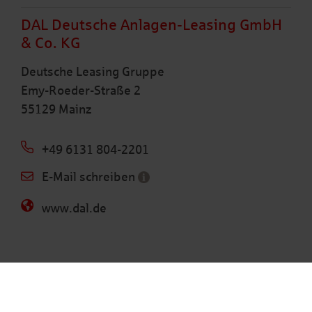
DAL Deutsche Anlagen-Leasing GmbH
& Co. KG
Deutsche Leasing Gruppe
Emy-Roeder-Straße 2
55129 Mainz
+49 6131 804-2201
E-Mail schreiben
www.dal.de
Schnellkontakt