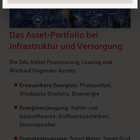
Das Asset-Portfolio bei
Infrastruktur und Versorgung
Die DAL bietet Finanzierung, Leasing und
Mietkauf folgender Assets:
Erneuerbare Energien
: Photovoltaik,
Windparks Onshore, Bioenergie
Energieerzeugung
: Kohle- und
Gaskraftwerke, Kraftwerksscheiben,
Stromspeicher
Energiesteuerung
: Smart Meter, Smart Grid