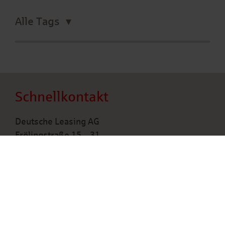
Alle Tags
Schnellkontakt
Deutsche Leasing AG
Frölingstraße 15 – 31
61352 Bad Homburg v. d. Höhe
+49 6172 88-00
Kontakt allgemein
Beratung / Finanzierung anfragen