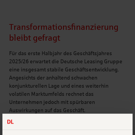
Transformationsfinanzierung
bleibt gefragt
Für das erste Halbjahr des Geschäftsjahres
2025/26 erwartet die Deutsche Leasing Gruppe
eine insgesamt stabile Geschäftsentwicklung.
Angesichts der anhaltend schwachen
konjunkturellen Lage und eines weiterhin
volatilen Marktumfelds rechnet das
Unternehmen jedoch mit spürbaren
Auswirkungen auf das Geschäft.
„Das Marktumfeld bleibt schwierig, und der
Transformationsdruck nimmt