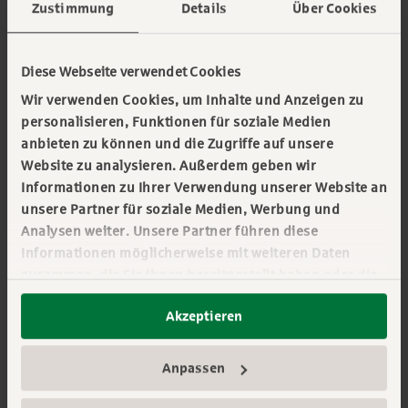
Zustimmung
Details
Über Cookies
branchenübergreifend zu. Unternehmen
müssen investieren, um wettbewerbsfähig zu
bleiben – dieser Investitionsbedarf muss
Diese Webseite verwendet Cookies
finanziert werden“, sagt Kai Ostermann,
Wir verwenden Cookies, um Inhalte und Anzeigen zu
Vorstandsvorsitzender der Deutsche Leasing
personalisieren, Funktionen für soziale Medien
anbieten zu können und die Zugriffe auf unsere
Gruppe. „Dabei begleiten wir gemeinsam mit
Website zu analysieren. Außerdem geben wir
den Sparkassen und unseren Partnern den
Informationen zu Ihrer Verwendung unserer Website an
Mittelstand – im In- und Ausland.“
unsere Partner für soziale Medien, Werbung und
Analysen weiter. Unsere Partner führen diese
Transformationsfinanzierung und Investitionen
Informationen möglicherweise mit weiteren Daten
in zentrale Zukunftsfelder bleiben vor diesem
zusammen, die Sie ihnen bereitgestellt haben oder die
Hintergrund auch im laufenden Geschäftsjahr
sie im Rahmen Ihrer Nutzung der Dienste gesammelt
Akzeptieren
Bestandteil der strategischen Ausrichtung der
haben. Sie geben Einwilligung zu unseren Cookies,
wenn Sie unsere Webseite weiterhin nutzen. Mehr
Deutsche Leasing Gruppe. Dazu zählen
erfahren:
Impressum
||
Datenschutz
||
Nachhaltigkeit, Digitalisierung, Mobilität sowie
Anpassen
Datenschutzeinstellungen
der Sicherheits- und Verteidigungssektor.