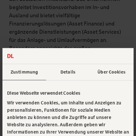
begleitet Investitionsvorhaben im In- und
Ausland und bietet vielfältige
Finanzierungslösungen (Asset Finance) und
ergänzende Dienstleistungen (Asset Services)
für das Anlage- und Umlaufvermögen an.
Besonders angesichts der großen
Transformationsthemen dieser Zeit begleitet
das Unternehmen seine Kunden bei der
Zustimmung
Details
Über Cookies
Finanzierung von Wandel und Innovation – egal,
ob es um Dekarbonisierung, Digitalisierung
oder zukunftsfähige Infrastruktur geht.
Diese Webseite verwendet Cookies
Mehr Informationen erhalten Sie im
Wir verwenden Cookies, um Inhalte und Anzeigen zu
Unternehmensporträt
personalisieren, Funktionen für soziale Medien
anbieten zu können und die Zugriffe auf unsere
Website zu analysieren. Außerdem geben wir
Rubrik wählen:
Informationen zu Ihrer Verwendung unserer Website an