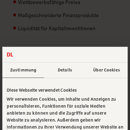
Wettbewerbsfähige Preise
Maßgeschneiderte Finanzprodukte
Liquidität für Kapitalinvestitionen
Dienstleistungen für deutsche
Zustimmung
Details
Über Cookies
Direktinvestoren
Für deutsche Unternehmen, die Investitionen in
Diese Webseite verwendet Cookies
China planen, sind wir darauf spezialisiert, diese
Wir verwenden Cookies, um Inhalte und Anzeigen zu
Transaktionen zu begleiten und durchzuführen:
personalisieren, Funktionen für soziale Medien
anbieten zu können und die Zugriffe auf unsere
Umfassende Erfahrung im jeweiligen
Website zu analysieren. Außerdem geben wir
Wirtschaftszweig
Informationen zu Ihrer Verwendung unserer Website an