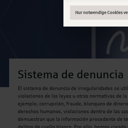
Nur notwendige Cookies v
Sistema de denuncia
El sistema de denuncia de irregularidades se uti
violaciones de las leyes u otras normativas de 
ejemplo, corrupción, fraude, blanqueo de dinero
derechos humanos, violaciones dentro de las cad
demuestran que la información procedente de te
delitos de cuello blanco. Por ello, hemos cread