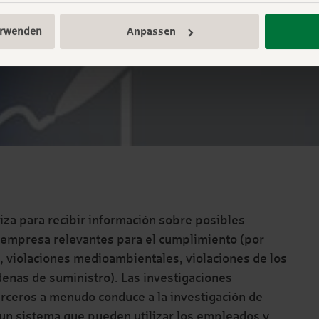
erwenden
Anpassen
liza para recibir información sobre posibles
la empresa relevantes para el cumplimiento (por
, violaciones medioambientales, violaciones de los
enas de suministro). Las investigaciones
rceros a menudo conduce a la investigación de
o un sistema que pueden utilizar los empleados y