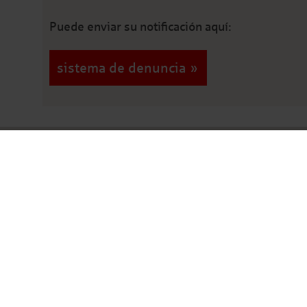
Puede enviar su notificación aquí:
sistema de denuncia
Schnellkontakt
Deutsche Leasing AG
Frölingstraße 15 – 31
61352 Bad Homburg v. d. Höhe
+49 6172 88-00
Kontakt allgemein