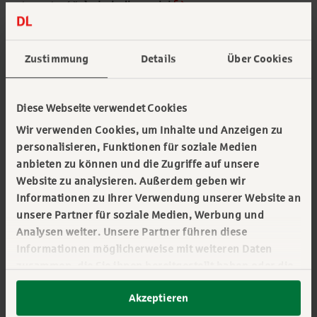
tomuto účelu je k dispozici
whistleblowingové centrum Spolkového úřadu
pro finanční dohled
a
whistleblowingové
Zustimmung
Details
Über Cookies
centrum Spolkového úřadu pro spravedlnost
.
Oznamovatelé se v zásadě mohou svobodně
Diese Webseite verwendet Cookies
rozhodnout, který oznamovací kanál si zvolí.
Wir verwenden Cookies, um Inhalte und Anzeigen zu
personalisieren, Funktionen für soziale Medien
anbieten zu können und die Zugriffe auf unsere
Elektronický systém
Website zu analysieren. Außerdem geben wir
Informationen zu Ihrer Verwendung unserer Website an
oznamování porušení zákona
unsere Partner für soziale Medien, Werbung und
Analysen weiter. Unsere Partner führen diese
Pokud nás chcete informovat prostřednictvím
Informationen möglicherweise mit weiteren Daten
našeho elektronického systému oznamování,
zusammen, die Sie ihnen bereitgestellt haben oder die
můžete tak učinit anonymně nebo jménem. V
sie im Rahmen Ihrer Nutzung der Dienste gesammelt
Akzeptieren
haben. Sie geben Einwilligung zu unseren Cookies,
každém případě budeme s vašimi