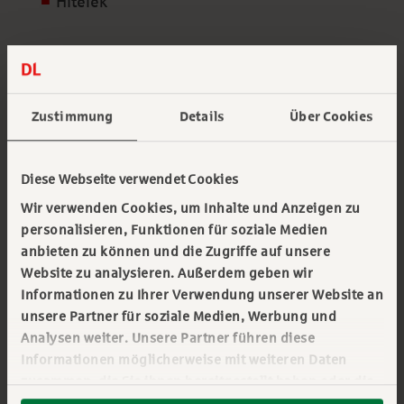
Hitelek
Szolgáltatások a szállítói partnerek
Zustimmung
Details
Über Cookies
számára
Diese Webseite verwendet Cookies
Ha a gyártók növelni szeretnék eladásaikat, a
Deutsche Leasing Hungaria biztosítja a
Wir verwenden Cookies, um Inhalte und Anzeigen zu
szükséges, személyre szabott pénzügyi
personalisieren, Funktionen für soziale Medien
anbieten zu können und die Zugriffe auf unsere
megoldásokat. Keményen dolgozunk azon, hogy
Website zu analysieren. Außerdem geben wir
kapcsolatot alakítsunk ki és tartsunk fenn
Informationen zu Ihrer Verwendung unserer Website an
beszállítóinkkal, ügyfeleikkel és számos előnyt
unsere Partner für soziale Medien, Werbung und
biztosítunk számukra, mint például:
Analysen weiter. Unsere Partner führen diese
Informationen möglicherweise mit weiteren Daten
Rugalmas partnerségi struktúrák
zusammen, die Sie ihnen bereitgestellt haben oder die
sie im Rahmen Ihrer Nutzung der Dienste gesammelt