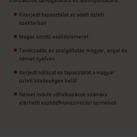
tranzakciók támogatására és lebonyolítására:
Kiterjedt tapasztalat az adott üzleti
szektorban
Magas szintű eszközismeret
Tanácsadás és szolgáltatás magyar, angol és
német nyelven
iterjedt hálózat és tapasztalat a magyar
üzleti közösségen belül
Német induló vállalkozások számára
elérhető eszközfinanszírozási termékek