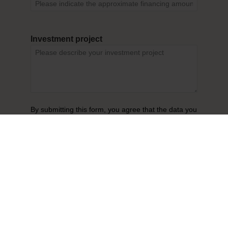
Investment project
By submitting this form, you agree that the data you
have provided will be collected and stored
electronically. Your data will only be used for the
specific purpose of processing and responding to
your inquiry, for example by email or telephone. For
further information, please refer to the
Privacy
Policy.
Submit