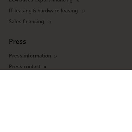
IT leasing & hardware leasing
Sales financing
Press
Press information
Press contact