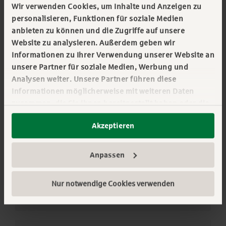
Wir verwenden Cookies, um Inhalte und Anzeigen zu
personalisieren, Funktionen für soziale Medien
anbieten zu können und die Zugriffe auf unsere
Services for Mobility-Costumers
»
Website zu analysieren. Außerdem geben wir
In all matters relating to accidental damage,
Informationen zu Ihrer Verwendung unserer Website an
repair approvals, fuel card replacement,
unsere Partner für soziale Medien, Werbung und
delivery dates for new vehicles or vehicle
Analysen weiter. Unsere Partner führen diese
return.
Informationen möglicherweise mit weiteren Daten
zusammen, die Sie ihnen bereitgestellt haben oder die
»
Deutsche Leasing Mobility App
sie im Rahmen Ihrer Nutzung der Dienste gesammelt
»
Damage Report online
Akzeptieren
haben. Sie geben Einwilligung zu unseren Cookies,
wenn Sie unsere Webseite weiterhin nutzen. Mehr
»
Salary conversion model
erfahren:
Impressum
||
Datenschutz
||
Anpassen
»
Fleet services
Datenschutzeinstellungen
»
Deutsche Leasing Mobility online
Nur notwendige Cookies verwenden
»
Deutsche Leasing business price for mineral
oil