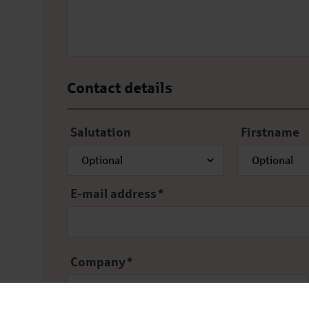
Contact details
Salutation
Firstname
E-mail address
*
Company
*